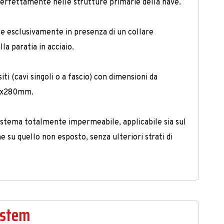
perfettamente nelle strutture primarie della nave
.
e esclusivamente in presenza di un collare
lla paratia in acciaio
.
iti (cavi singoli o a fascio) con dimensioni da
0x280mm
.
stema totalmente impermeabile, applicabile sia sul
e su quello non esposto, senza ulteriori strati di
ystem