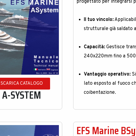
progettato per integrarsi 
Il tuo vincolo:
Applicabil
strutturale già saldato a
Capacità:
Gestisce trans
240x220mm fino a 50
Vantaggio operativo:
Si
lato esposto al fuoco ch
SCARICA CATALOGO
A-SYSTEM
coibentazione
.
EFS Marine BS