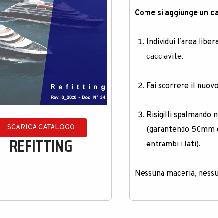
Come si aggiunge un ca
Individui l’area lib
cacciavite
.
Fai scorrere il nuovo
Risigilli spalmando 
SCARICA CATALOGO
(garantendo 50mm d
REFITTING
entrambi i lati)
.
Nessuna maceria, nessuna