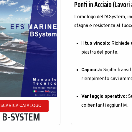
Ponti in Acciaio (Lavori
L’omologo dell’ASystem, in
stagna e resistenza al fuoc
Il tuo vincolo:
Richiede u
piastra del ponte
.
Capacità:
Sigilla trans
riempimento cavi amme
Vantaggio operativo:
Su
coibentanti aggiuntivi
.
SCARICA CATALOGO
B-SYSTEM