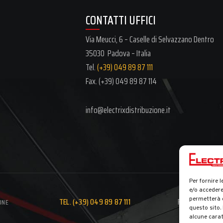
CONTATTI UFFICI
Via Meucci, 6 – Caselle di Selvazzano Dentro
35030 Padova – Italia
Tel.
(+39) 049 89 87 111
Fax. (+39)
049 89 87 114
info@electrixdistribuzione.it
Per fornire 
e/o accedere
permetterà d
TEL. (+39) 049 89 87 111
FAX. (+39) 049
ONE
questo sito.
alcune carat