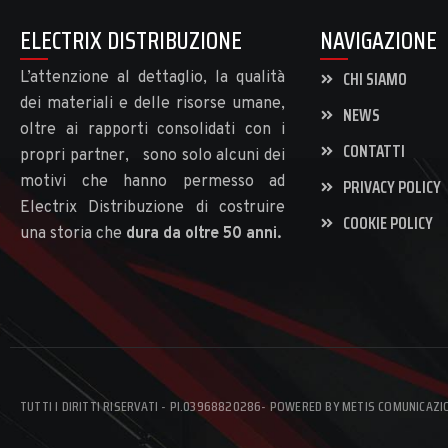
ELECTRIX DISTRIBUZIONE
NAVIGAZIONE
CHI SIAMO
L’attenzione al dettaglio, la qualità
dei materiali e delle risorse umane,
NEWS
oltre ai rapporti consolidati con i
CONTATTI
propri partner, sono solo alcuni dei
motivi che hanno permesso ad
PRIVACY POLICY
Electrix Distribuzione di costruire
COOKIE POLICY
una storia che
dura da oltre 50 anni.
TUTTI I DIRITTI RISERVATI - PI.03968820286- POWERED BY METIS COMUNICAZI